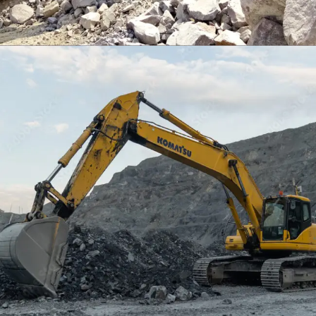
EXCAVATOR
TOOLS
KOMATSU PC400LCSE-8
Find Out More