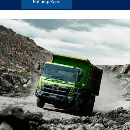
Hubungi Kami
DUMP TRUCK
TOOLS
HINO FM 285 JD – Euro2
Find Out More