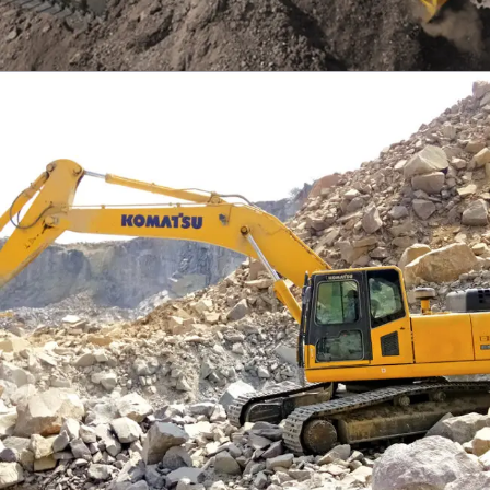
EXCAVATOR
TOOLS
KOMATSU PC300SE-8M0
Find Out More