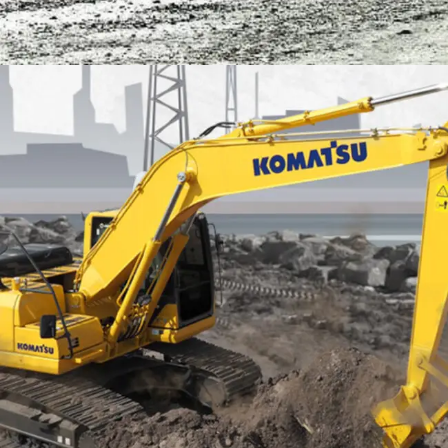
EXCAVATOR
TOOLS
KOMATSU PC200-10M0 CE
Find Out More