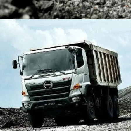
DUMP TRUCK
TOOLS
HINO FM 350 PL (Mining)
Find Out More