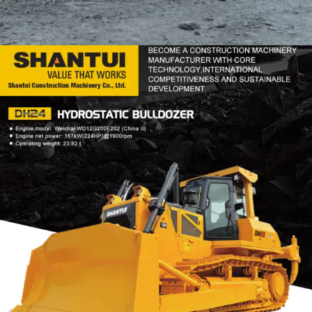
DOZER
TOOLS
SHANTUI DH24
Find Out More