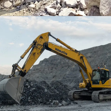
EXCAVATOR
TOOLS
KOMATSU PC400LCSE-8
Find Out More