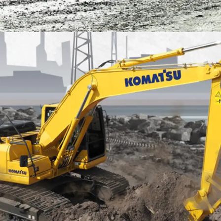
EXCAVATOR
TOOLS
KOMATSU PC200-10M0 CE
Find Out More