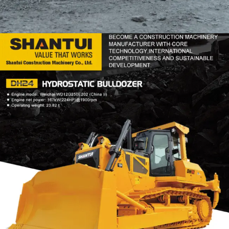
DOZER
TOOLS
SHANTUI DH24
Find Out More