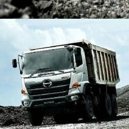
DUMP TRUCK
TOOLS
HINO FM 350 PL (Mining)
Find Out More