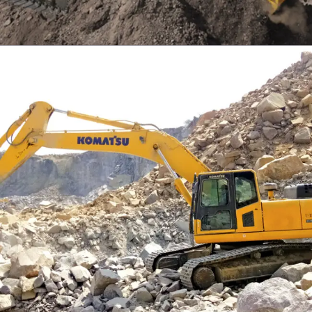
EXCAVATOR
TOOLS
KOMATSU PC300SE-8M0
Find Out More