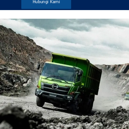
Hubungi Kami
DUMP TRUCK
TOOLS
HINO FM 285 JD – Euro2
Find Out More