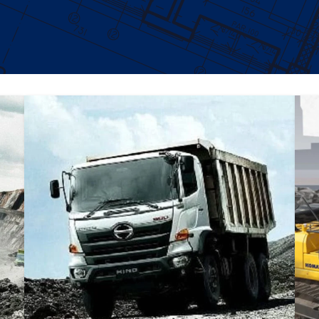
DUMP TRUCK
TOOLS
HINO FM 350 PL (Mining)
Find Out More