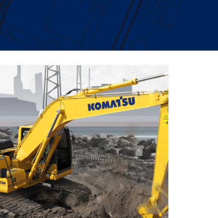
EXCAVATOR
TOOLS
KOMATSU PC200-10M0
CE
Find Out More