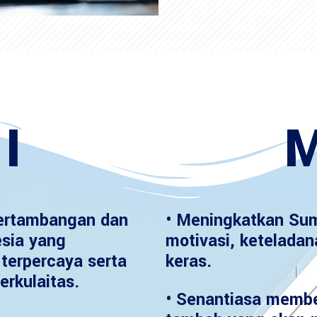
I
M
ertambangan dan
• Meningkatkan Sum
esia yang
motivasi, keteladan
terpercaya serta
keras.
erkulaitas.
• Senantiasa member