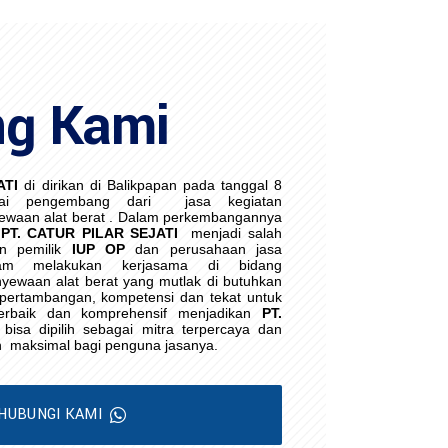
ng Kami
ATI
di dirikan di Balikpapan pada tanggal 8
ai pengembang dari
jasa kegiatan
waan alat berat . Dalam perkembangannya
PT. CATUR PILAR SEJATI
menjadi salah
an pemilik
IUP OP
dan perusahaan jasa
lam melakukan kerjasama di bidang
yewaan alat berat yang mutlak di butuhkan
i pertambangan, kompetensi dan tekat untuk
erbaik dan komprehensif menjadikan
PT.
bisa dipilih sebagai mitra terpercaya dan
h
maksimal bagi penguna jasanya.
HUBUNGI KAMI