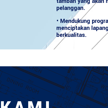
tambah yang akan 
pelanggan.
• Mendukung progr
menciptakan lapang
berkualitas.