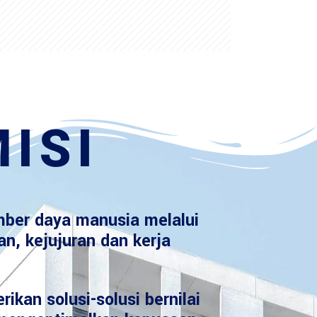
ISI
ber daya manusia melalui
an, kejujuran dan kerja
ikan solusi-solusi bernilai