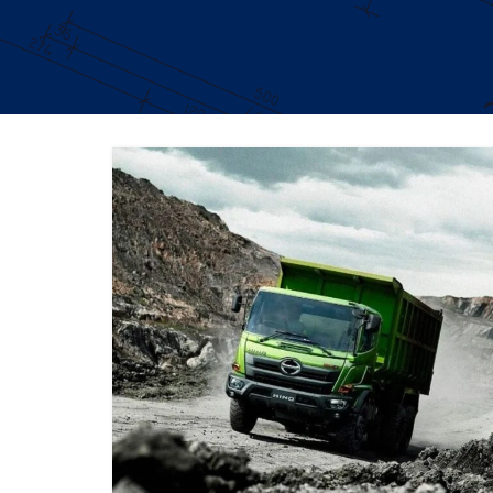
DUMP TRUCK
TOOLS
HINO FM 285 JD – Euro2
Find Out More