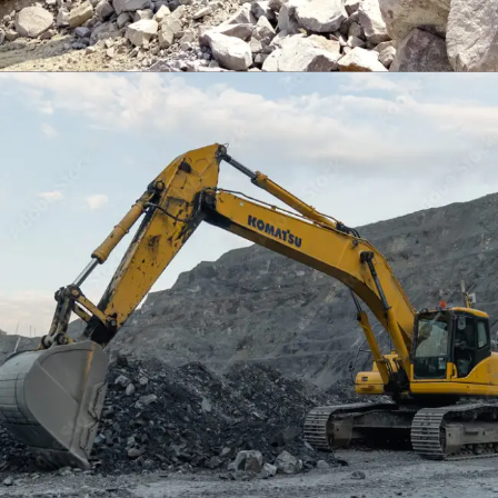
EXCAVATOR
TOOLS
KOMATSU PC400LCSE-8
Find Out More