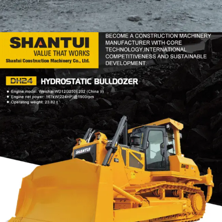
DOZER
TOOLS
SHANTUI DH24
Find Out More