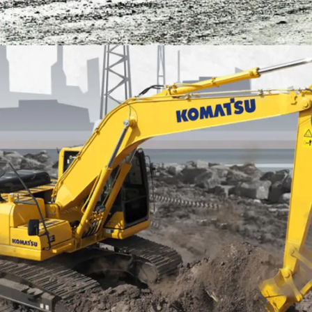
EXCAVATOR
TOOLS
KOMATSU PC200-10M0 CE
Find Out More