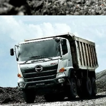
DUMP TRUCK
TOOLS
HINO FM 350 PL (Mining)
Find Out More