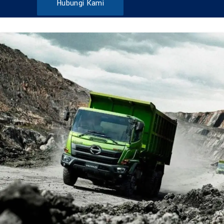
Hubungi Kami
DUMP TRUCK
TOOLS
HINO FM 285 JD – Euro2
Find Out More