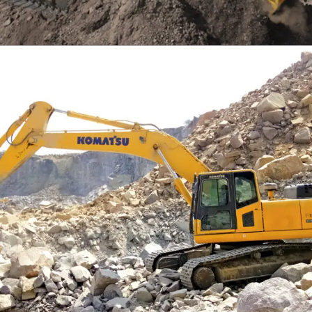
EXCAVATOR
TOOLS
KOMATSU PC300SE-8M0
Find Out More