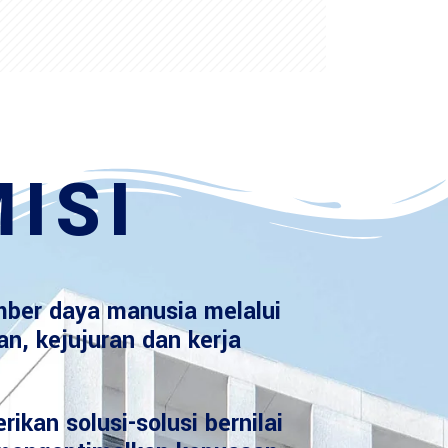
ISI
ber daya manusia melalui
an, kejujuran dan kerja
ikan solusi-solusi bernilai