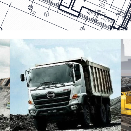
DUMP TRUCK
TOOLS
HINO FM 350 PL (Mining)
Find Out More