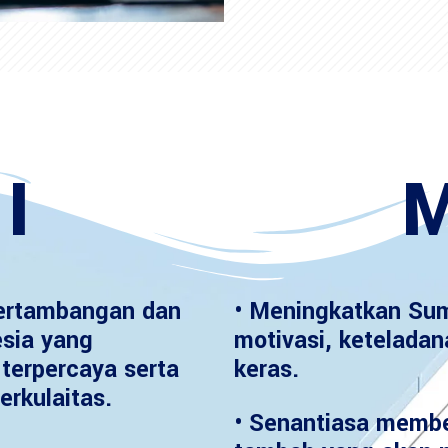
I
M
ertambangan dan
• Meningkatkan Sum
esia yang
motivasi, keteladan
terpercaya serta
keras.
erkulaitas.
• Senantiasa member