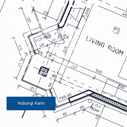
LAYANAN
Penyewaan alat menjadi salah satu alternatif yang 
dibutuhkan untuk berkerja dan kami adalah partner 
Pilar Sejati menyediakan alat berat yang mumpuni , 
Wheel Loader dan Dump Truck serta alat support 
waktu singkat ataupun dalam jangka waktu panjan
menyewakan alat, perawatan standart termasuk ope
atau perkerjaan khusus.
Hubungi Kami