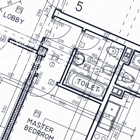
anya muncul ketika
isnis anda. PT Catur
vator, Dozer,Grader,
waan yang baik dalam
ental dimana kami
si tambang tertentu