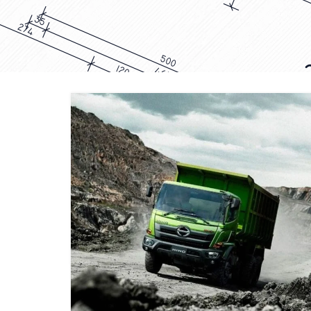
DUMP TRUCK
TOOLS
HINO FM 285 JD – Euro2
Find Out More