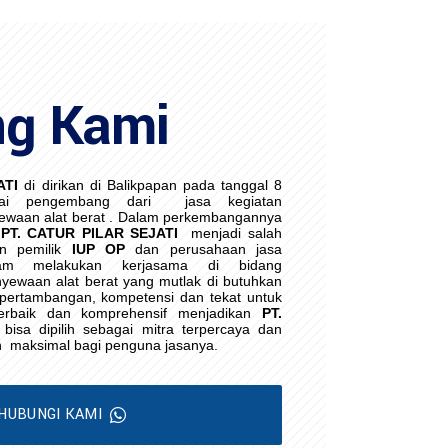
ng Kami
ATI
di dirikan di Balikpapan pada tanggal 8
ai pengembang dari
jasa kegiatan
waan alat berat . Dalam perkembangannya
PT. CATUR PILAR SEJATI
menjadi salah
an pemilik
IUP OP
dan perusahaan jasa
lam melakukan kerjasama di bidang
yewaan alat berat yang mutlak di butuhkan
i pertambangan, kompetensi dan tekat untuk
erbaik dan komprehensif menjadikan
PT.
bisa dipilih sebagai mitra terpercaya dan
h
maksimal bagi penguna jasanya.
HUBUNGI KAMI