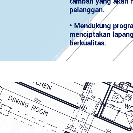
tambah yang akan 
pelanggan.
• Mendukung progr
menciptakan lapang
berkualitas.