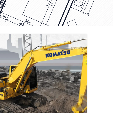
EXCAVATOR
TOOLS
KOMATSU PC200-10M0
CE
Find Out More