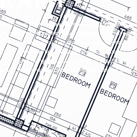
 KAMI
bagus bagi bisnis anda karena biaya bagi alat berat h
yang dapat mendukung tercapainya visi dan misi dari b
mulai dari kelas kecil sampai dengan kelas besar, Exca
lainnya. Kami akan berusaha memberikan Solusi penye
g. Kami juga menyediakan layanan yang di sebut Wet R
rator dan perwakilan yang di tugaskan khusus diloka