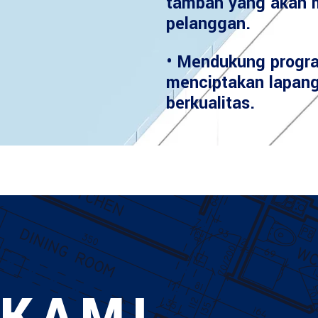
tambah yang akan 
pelanggan.
• Mendukung progr
menciptakan lapang
berkualitas.