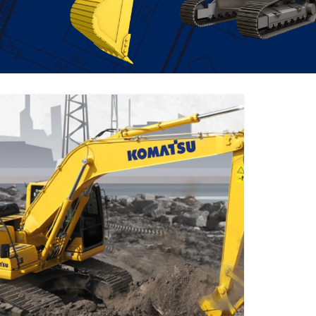
EXCAVATOR
TOOLS
KOMATSU PC200-10M0
CE
Find Out More