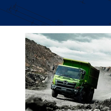
DUMP TRUCK
TOOLS
HINO FM 285 JD – Euro2
Find Out More