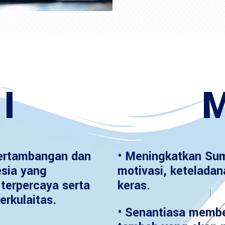
I
M
ertambangan dan
• Meningkatkan Sum
esia yang
motivasi, keteladan
terpercaya serta
keras.
erkulaitas.
• Senantiasa member