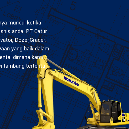
anya muncul ketika
isnis anda. PT Catur
vator, Dozer,Grader,
waan yang baik dalam
ental dimana kami
si tambang tertentu