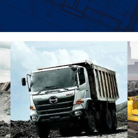
DUMP TRUCK
TOOLS
HINO FM 350 PL (Mining)
Find Out More