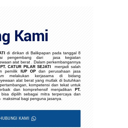
ng Kami
ATI
di dirikan di Balikpapan pada tanggal 8
ai pengembang dari
jasa kegiatan
waan alat berat . Dalam perkembangannya
PT. CATUR PILAR SEJATI
menjadi salah
an pemilik
IUP OP
dan perusahaan jasa
lam melakukan kerjasama di bidang
yewaan alat berat yang mutlak di butuhkan
i pertambangan, kompetensi dan tekat untuk
erbaik dan komprehensif menjadikan
PT.
bisa dipilih sebagai mitra terpercaya dan
h
maksimal bagi penguna jasanya.
HUBUNGI KAMI