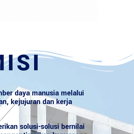
ISI
ber daya manusia melalui
an, kejujuran dan kerja
ikan solusi-solusi bernilai