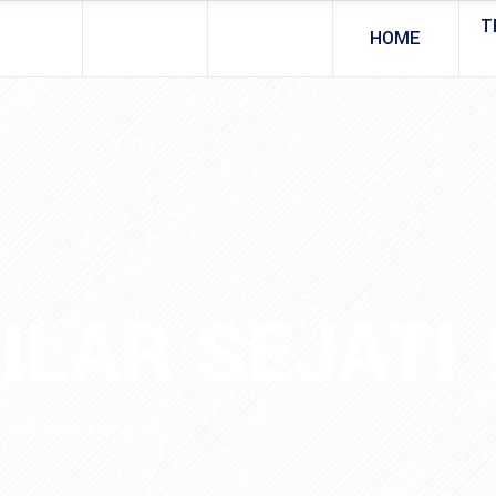
T
HOME
ILAR SEJATI 
konstruksi tambang