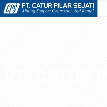
SELAMAT DATANG DI
PT. CATUR P
PT. Catur Pilar Sejati merupakan perusahaan jasa 
yang kompeten dan bisa menjadi andalan.