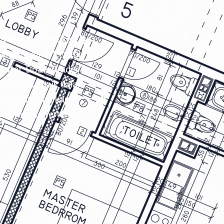
anya muncul ketika
isnis anda. PT Catur
vator, Dozer,Grader,
waan yang baik dalam
ental dimana kami
si tambang tertentu
EXCAVATOR
TOOLS
KOMATSU PC200-10M0
CE
Find Out More