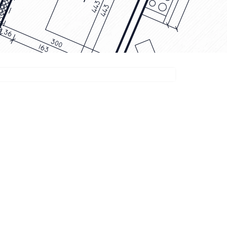
DOZER
TOOLS
SHANTUI DH24
Find Out More