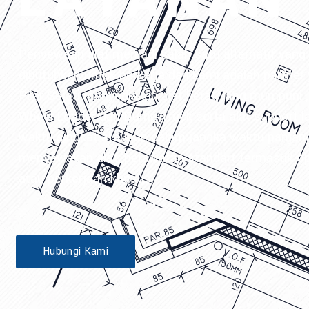
LAYANAN
Penyewaan alat menjadi salah satu alternatif yang 
dibutuhkan untuk berkerja dan kami adalah partner 
Pilar Sejati menyediakan alat berat yang mumpuni , 
Wheel Loader dan Dump Truck serta alat support 
waktu singkat ataupun dalam jangka waktu panjan
menyewakan alat, perawatan standart termasuk ope
atau perkerjaan khusus.
Hubungi Kami