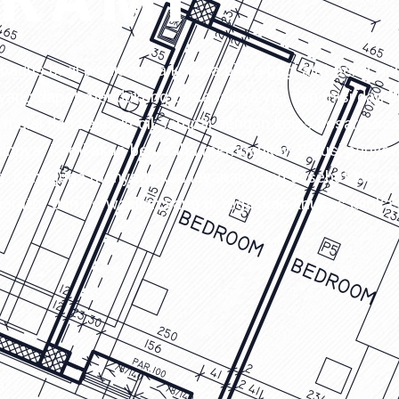
 KAMI
bagus bagi bisnis anda karena biaya bagi alat berat h
yang dapat mendukung tercapainya visi dan misi dari b
mulai dari kelas kecil sampai dengan kelas besar, Exca
lainnya. Kami akan berusaha memberikan Solusi penye
g. Kami juga menyediakan layanan yang di sebut Wet R
rator dan perwakilan yang di tugaskan khusus diloka
DUMP TRUCK
TOOLS
HINO FM 350 PL (Mining)
Find Out More