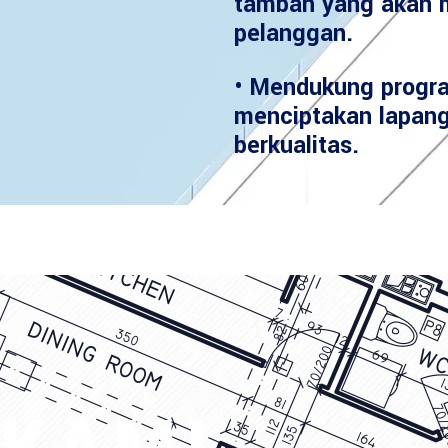
tambah yang akan 
pelanggan.
• Mendukung progr
menciptakan lapang
berkualitas.