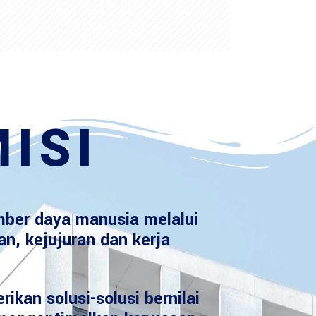
ISI
ber daya manusia melalui
an, kejujuran dan kerja
ikan solusi-solusi bernilai