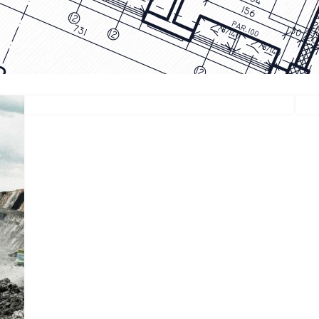
EXCAVATOR
TOOLS
KOMATSU PC400LCSE-8
Find Out More