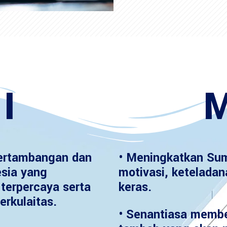
I
M
ertambangan dan
• Meningkatkan Sum
esia yang
motivasi, keteladan
terpercaya serta
keras.
erkulaitas.
• Senantiasa member