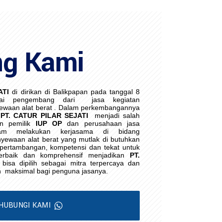
ng Kami
ATI
di dirikan di Balikpapan pada tanggal 8
ai pengembang dari
jasa kegiatan
waan alat berat . Dalam perkembangannya
PT. CATUR PILAR SEJATI
menjadi salah
an pemilik
IUP OP
dan perusahaan jasa
lam melakukan kerjasama di bidang
yewaan alat berat yang mutlak di butuhkan
i pertambangan, kompetensi dan tekat untuk
erbaik dan komprehensif menjadikan
PT.
bisa dipilih sebagai mitra terpercaya dan
h
maksimal bagi penguna jasanya.
HUBUNGI KAMI