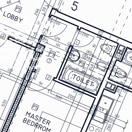
anya muncul ketika
isnis anda. PT Catur
vator, Dozer,Grader,
waan yang baik dalam
ental dimana kami
si tambang tertentu