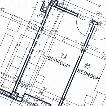
 KAMI
bagus bagi bisnis anda karena biaya bagi alat berat h
yang dapat mendukung tercapainya visi dan misi dari b
mulai dari kelas kecil sampai dengan kelas besar, Exca
lainnya. Kami akan berusaha memberikan Solusi penye
g. Kami juga menyediakan layanan yang di sebut Wet R
rator dan perwakilan yang di tugaskan khusus diloka