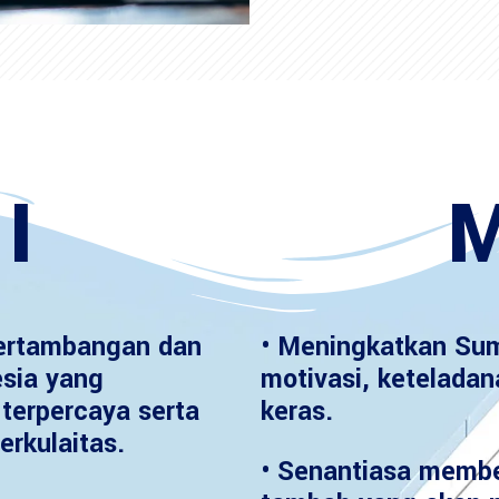
I
M
ertambangan dan
• Meningkatkan Sum
esia yang
motivasi, keteladan
terpercaya serta
keras.
erkulaitas.
• Senantiasa member