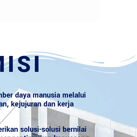
ISI
ber daya manusia melalui
an, kejujuran dan kerja
ikan solusi-solusi bernilai