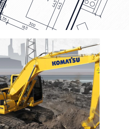
EXCAVATOR
TOOLS
KOMATSU PC200-10M0
CE
Find Out More