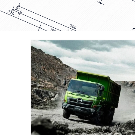
DUMP TRUCK
TOOLS
HINO FM 285 JD – Euro2
Find Out More