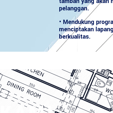
tambah yang akan 
pelanggan.
• Mendukung progr
menciptakan lapang
berkualitas.