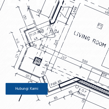
LAYANAN
Penyewaan alat menjadi salah satu alternatif yang 
dibutuhkan untuk berkerja dan kami adalah partner 
Pilar Sejati menyediakan alat berat yang mumpuni , 
Wheel Loader dan Dump Truck serta alat support 
waktu singkat ataupun dalam jangka waktu panjan
menyewakan alat, perawatan standart termasuk ope
atau perkerjaan khusus.
Hubungi Kami