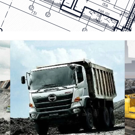
DUMP TRUCK
TOOLS
HINO FM 350 PL (Mining)
Find Out More