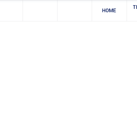
T
HOME
ILAR SEJATI 
konstruksi tambang