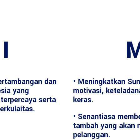
I
M
ertambangan dan
• Meningkatkan Sum
esia yang
motivasi, keteladan
terpercaya serta
keras.
erkulaitas.
• Senantiasa member
tambah yang akan 
pelanggan.