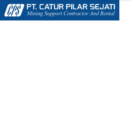
SELAMAT DATANG DI
PT. CATUR P
PT. Catur Pilar Sejati merupakan perusahaan jasa 
yang kompeten dan bisa menjadi andalan.