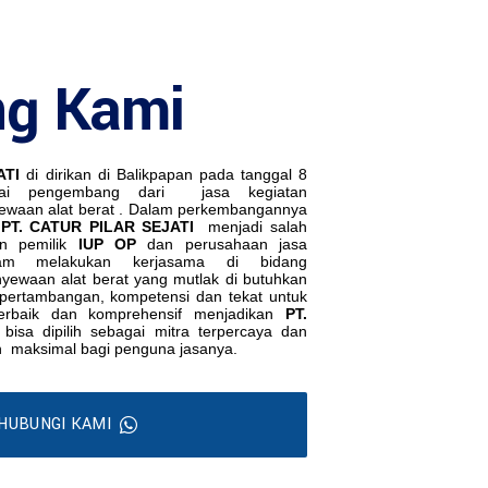
ng Kami
ATI
di dirikan di Balikpapan pada tanggal 8
ai pengembang dari
jasa kegiatan
waan alat berat . Dalam perkembangannya
PT. CATUR PILAR SEJATI
menjadi salah
an pemilik
IUP OP
dan perusahaan jasa
lam melakukan kerjasama di bidang
yewaan alat berat yang mutlak di butuhkan
i pertambangan, kompetensi dan tekat untuk
erbaik dan komprehensif menjadikan
PT.
bisa dipilih sebagai mitra terpercaya dan
h
maksimal bagi penguna jasanya.
HUBUNGI KAMI