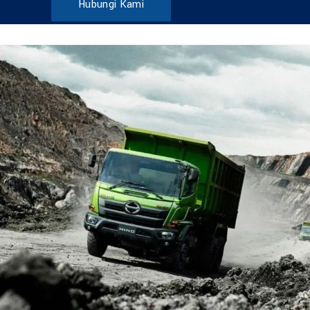
Hubungi Kami
DUMP TRUCK
TOOLS
HINO FM 285 JD – Euro2
Find Out More