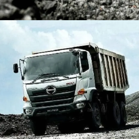
DUMP TRUCK
TOOLS
HINO FM 350 PL (Mining)
Find Out More