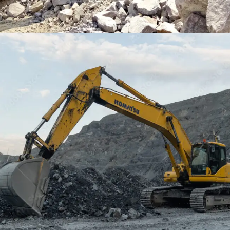
EXCAVATOR
TOOLS
KOMATSU PC400LCSE-8
Find Out More