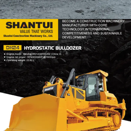
DOZER
TOOLS
SHANTUI DH24
Find Out More