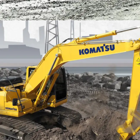
EXCAVATOR
TOOLS
KOMATSU PC200-10M0 CE
Find Out More