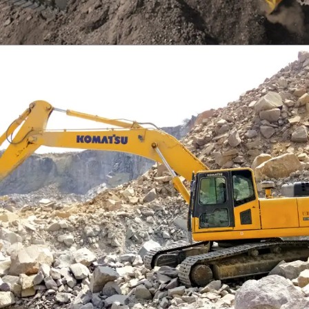
EXCAVATOR
TOOLS
KOMATSU PC300SE-8M0
Find Out More