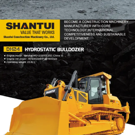
DOZER
TOOLS
SHANTUI DH24
Find Out More