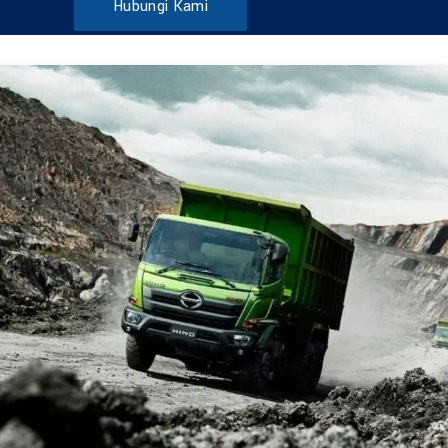
Hubungi Kami
DUMP TRUCK
TOOLS
HINO FM 285 JD – Euro2
Find Out More