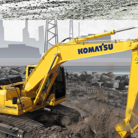
EXCAVATOR
TOOLS
KOMATSU PC200-10M0 CE
Find Out More