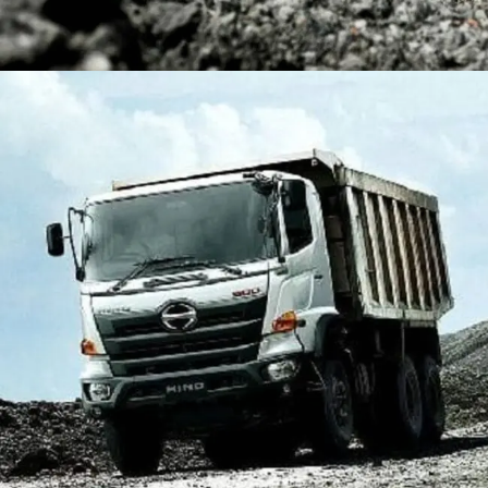
DUMP TRUCK
TOOLS
HINO FM 350 PL (Mining)
Find Out More