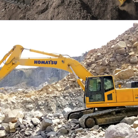
EXCAVATOR
TOOLS
KOMATSU PC300SE-8M0
Find Out More