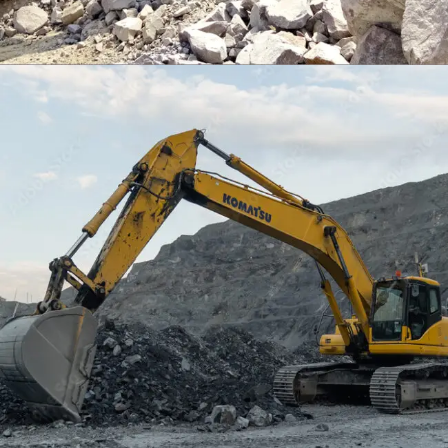
EXCAVATOR
TOOLS
KOMATSU PC400LCSE-8
Find Out More