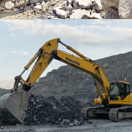
EXCAVATOR
TOOLS
KOMATSU PC400LCSE-8
Find Out More