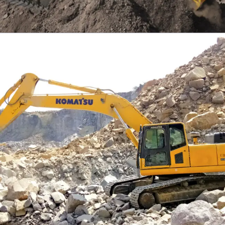
EXCAVATOR
TOOLS
KOMATSU PC300SE-8M0
Find Out More