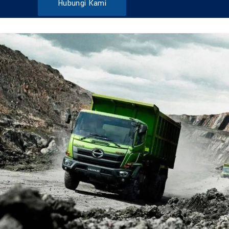
Hubungi Kami
DUMP TRUCK
TOOLS
HINO FM 285 JD – Euro2
Find Out More