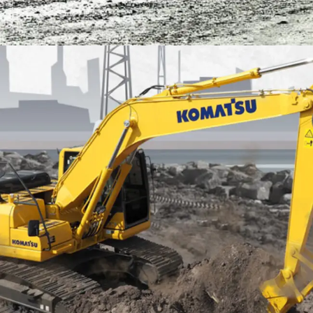
EXCAVATOR
TOOLS
KOMATSU PC200-10M0 CE
Find Out More