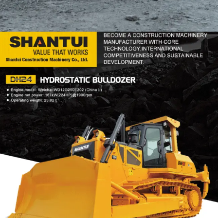
DOZER
TOOLS
SHANTUI DH24
Find Out More