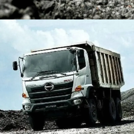
DUMP TRUCK
TOOLS
HINO FM 350 PL (Mining)
Find Out More