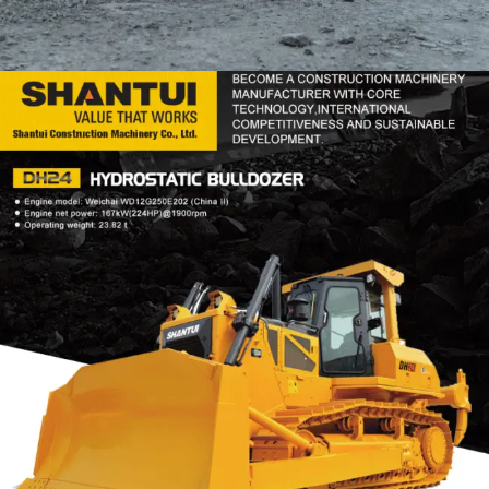
DOZER
TOOLS
SHANTUI DH24
Find Out More