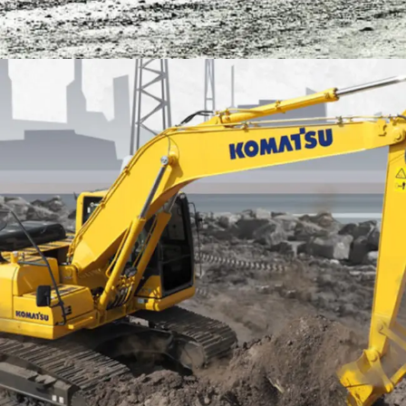
EXCAVATOR
TOOLS
KOMATSU PC200-10M0 CE
Find Out More