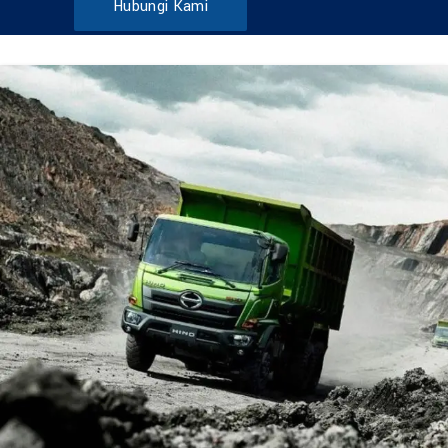
Hubungi Kami
DUMP TRUCK
TOOLS
HINO FM 285 JD – Euro2
Find Out More