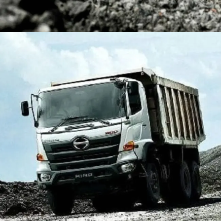
DUMP TRUCK
TOOLS
HINO FM 350 PL (Mining)
Find Out More