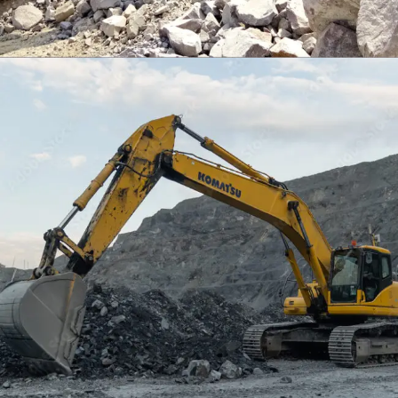
EXCAVATOR
TOOLS
KOMATSU PC400LCSE-8
Find Out More