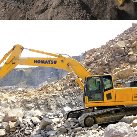
EXCAVATOR
TOOLS
KOMATSU PC300SE-8M0
Find Out More