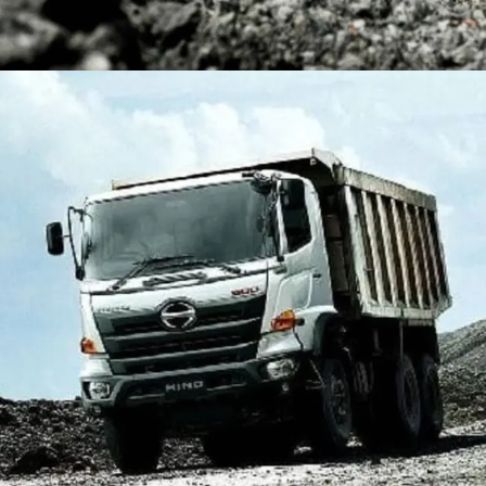
DUMP TRUCK
TOOLS
HINO FM 350 PL (Mining)
Find Out More