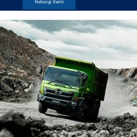
Hubungi Kami
DUMP TRUCK
TOOLS
HINO FM 285 JD – Euro2
Find Out More