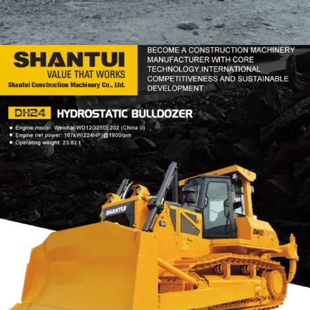
DOZER
TOOLS
SHANTUI DH24
Find Out More