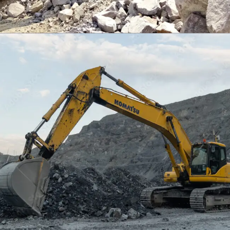
EXCAVATOR
TOOLS
KOMATSU PC400LCSE-8
Find Out More