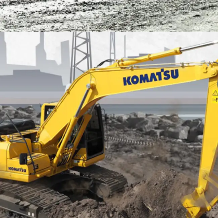
EXCAVATOR
TOOLS
KOMATSU PC200-10M0 CE
Find Out More