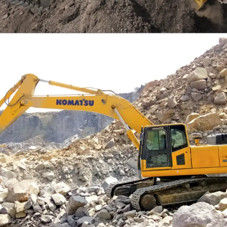
EXCAVATOR
TOOLS
KOMATSU PC300SE-8M0
Find Out More