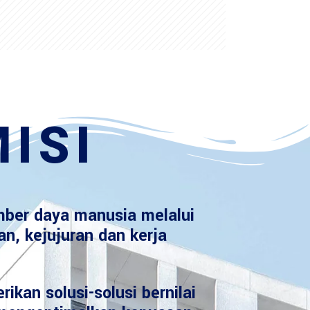
ISI
ber daya manusia melalui
an, kejujuran dan kerja
ikan solusi-solusi bernilai