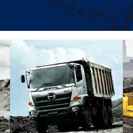
DUMP TRUCK
TOOLS
HINO FM 350 PL (Mining)
Find Out More