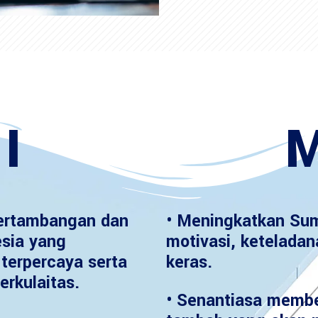
I
M
ertambangan dan
• Meningkatkan Sum
esia yang
motivasi, keteladan
terpercaya serta
keras.
erkulaitas.
• Senantiasa member