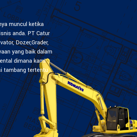
anya muncul ketika
isnis anda. PT Catur
vator, Dozer,Grader,
waan yang baik dalam
ental dimana kami
si tambang tertentu