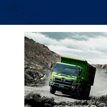
DUMP TRUCK
TOOLS
HINO FM 285 JD – Euro2
Find Out More