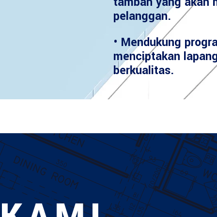
tambah yang akan 
pelanggan.
• Mendukung progr
menciptakan lapang
berkualitas.