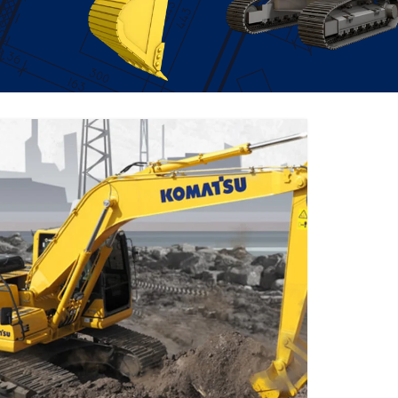
EXCAVATOR
TOOLS
KOMATSU PC200-10M0
CE
Find Out More