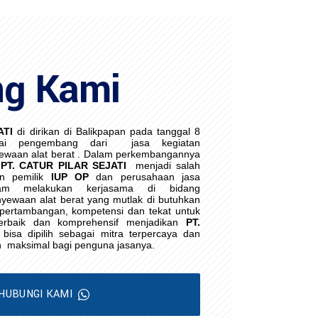
ng Kami
ATI
di dirikan di Balikpapan pada tanggal 8
ai pengembang dari
jasa kegiatan
waan alat berat . Dalam perkembangannya
PT. CATUR PILAR SEJATI
menjadi salah
an pemilik
IUP OP
dan perusahaan jasa
lam melakukan kerjasama di bidang
yewaan alat berat yang mutlak di butuhkan
i pertambangan, kompetensi dan tekat untuk
erbaik dan komprehensif menjadikan
PT.
bisa dipilih sebagai mitra terpercaya dan
h
maksimal bagi penguna jasanya.
HUBUNGI KAMI