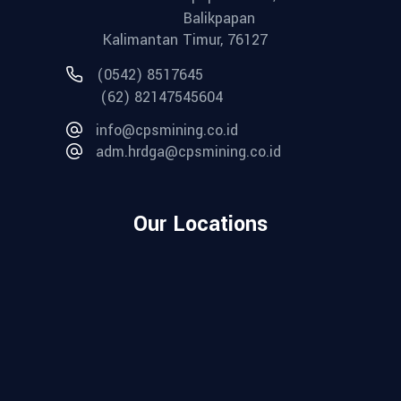
Balikpapan
Kalimantan Timur, 76127
(0542) 8517645
(62) 82147545604
info@cpsmining.co.id
adm.hrdga@cpsmining.co.id
Our Locations