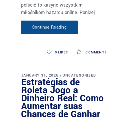
polecić to kasyno wszystkim
miłośnikom hazardu online. Poniżej
Continue Reading
0
LIKES
COMMENTS
JANUARY 31, 2026
UNCATEGORIZED
Estratégias de
Roleta Jogo a
Dinheiro Real: Como
Aumentar suas
Chances de Ganhar