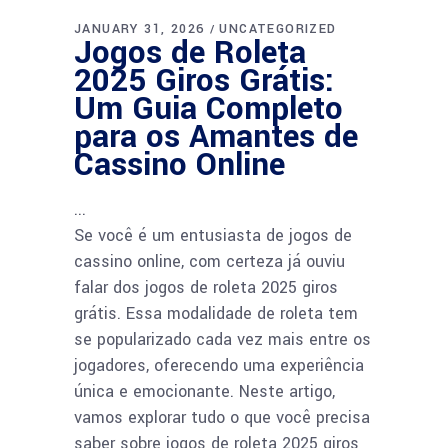
JANUARY 31, 2026
UNCATEGORIZED
Jogos de Roleta
2025 Giros Grátis:
Um Guia Completo
para os Amantes de
Cassino Online
Se você é um entusiasta de jogos de
cassino online, com certeza já ouviu
falar dos jogos de roleta 2025 giros
grátis. Essa modalidade de roleta tem
se popularizado cada vez mais entre os
jogadores, oferecendo uma experiência
única e emocionante. Neste artigo,
vamos explorar tudo o que você precisa
saber sobre jogos de roleta 2025 giros