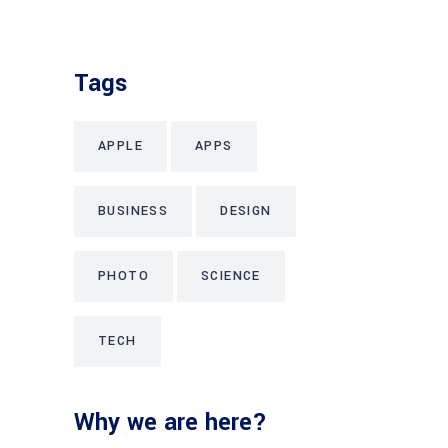
Tags
APPLE
APPS
BUSINESS
DESIGN
PHOTO
SCIENCE
TECH
Why we are here?