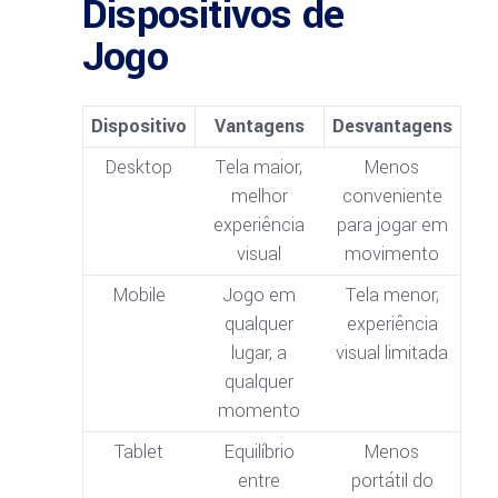
Dispositivos de
Jogo
Dispositivo
Vantagens
Desvantagens
Desktop
Tela maior,
Menos
melhor
conveniente
experiência
para jogar em
visual
movimento
Mobile
Jogo em
Tela menor,
qualquer
experiência
lugar, a
visual limitada
qualquer
momento
Tablet
Equilíbrio
Menos
entre
portátil do