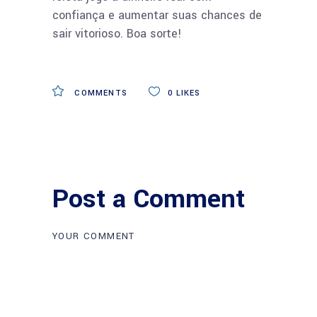
confiança e aumentar suas chances de
sair vitorioso. Boa sorte!
COMMENTS
0
LIKES
Post a Comment