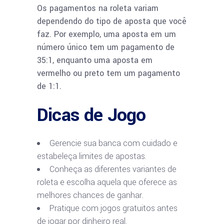
Os pagamentos na roleta variam
dependendo do tipo de aposta que você
faz. Por exemplo, uma aposta em um
número único tem um pagamento de
35:1, enquanto uma aposta em
vermelho ou preto tem um pagamento
de 1:1.
Dicas de Jogo
Gerencie sua banca com cuidado e
estabeleça limites de apostas.
Conheça as diferentes variantes de
roleta e escolha aquela que oferece as
melhores chances de ganhar.
Pratique com jogos gratuitos antes
de jogar por dinheiro real.