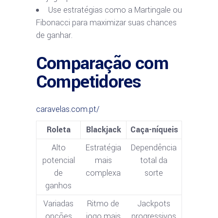
Use estratégias como a Martingale ou
Fibonacci para maximizar suas chances
de ganhar.
Comparação com
Competidores
caravelas.com.pt/
Roleta
Blackjack
Caça-níqueis
Alto
Estratégia
Dependência
potencial
mais
total da
de
complexa
sorte
ganhos
Variadas
Ritmo de
Jackpots
opções
jogo mais
progressivos