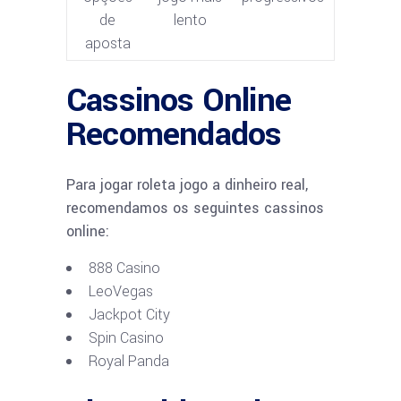
de
lento
aposta
Cassinos Online
Recomendados
Para jogar roleta jogo a dinheiro real,
recomendamos os seguintes cassinos
online:
888 Casino
LeoVegas
Jackpot City
Spin Casino
Royal Panda