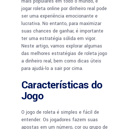
mais populares em todo o mundo, e
jogar roleta online por dinheiro real pode
ser uma experiência emocionante e
lucrativa. No entanto, para maximizar
suas chances de ganhar, é importante
ter uma estratégia sólida em vigor.
Neste artigo, vamos explorar algumas
das melhores estratégias de roleta jogo
a dinheiro real,
bem como dicas úteis
para ajudá-lo a sair por cima.
Características do
Jogo
O jogo de roleta é simples e fácil de
entender. Os jogadores fazem suas
apostas em um número, cor ou grupo de