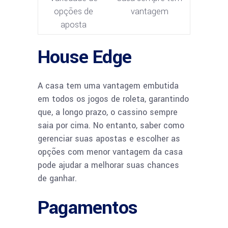
opções de
vantagem
aposta
House Edge
A casa tem uma vantagem embutida
em todos os jogos de roleta, garantindo
que, a longo prazo, o cassino sempre
saia por cima. No entanto, saber como
gerenciar suas apostas e escolher as
opções com menor vantagem da casa
pode ajudar a melhorar suas chances
de ganhar.
Pagamentos