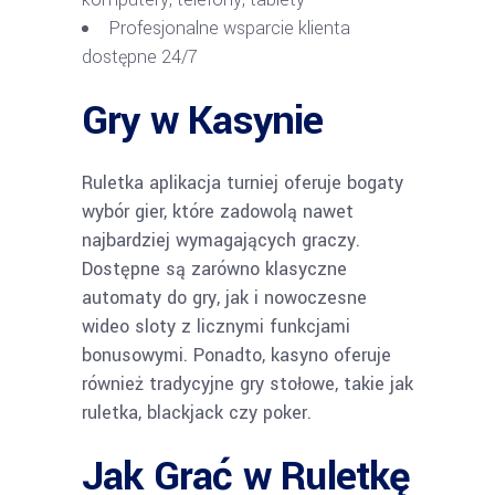
Profesjonalne wsparcie klienta
dostępne 24/7
Gry w Kasynie
Ruletka aplikacja turniej oferuje bogaty
wybór gier, które zadowolą nawet
najbardziej wymagających graczy.
Dostępne są zarówno klasyczne
automaty do gry, jak i nowoczesne
wideo sloty z licznymi funkcjami
bonusowymi. Ponadto, kasyno oferuje
również tradycyjne gry stołowe, takie jak
ruletka, blackjack czy poker.
Jak Grać w Ruletkę