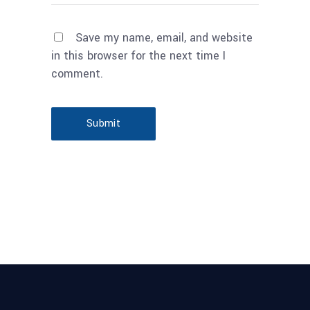
Save my name, email, and website
in this browser for the next time I
comment.
Submit