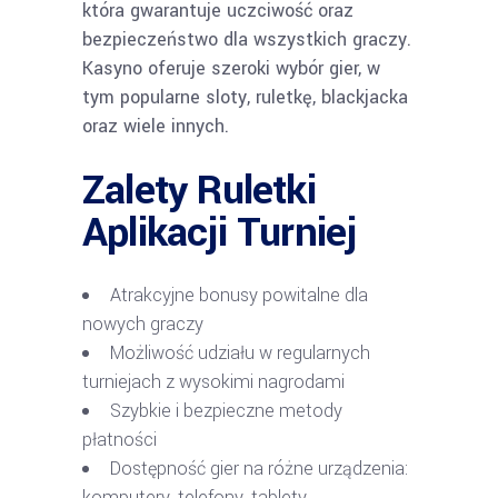
która gwarantuje uczciwość oraz
bezpieczeństwo dla wszystkich graczy.
Kasyno oferuje szeroki wybór gier, w
tym popularne sloty, ruletkę, blackjacka
oraz wiele innych.
Zalety Ruletki
Aplikacji Turniej
Atrakcyjne bonusy powitalne dla
nowych graczy
Możliwość udziału w regularnych
turniejach z wysokimi nagrodami
Szybkie i bezpieczne metody
płatności
Dostępność gier na różne urządzenia:
komputery, telefony, tablety