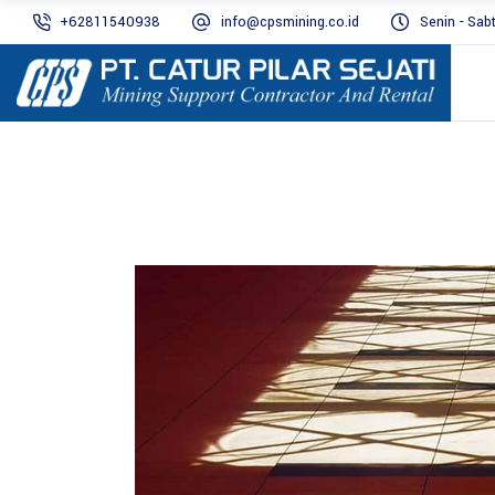
+62811540938
info@cpsmining.co.id
Senin - Sab