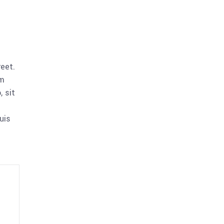
reet.
am
 sit
uis