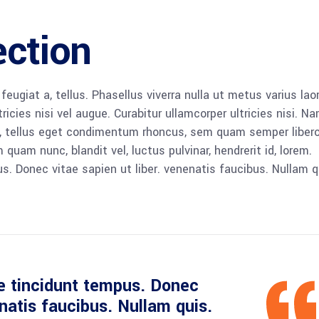
ection
 feugiat a, tellus. Phasellus viverra nulla ut metus varius lao
icies nisi vel augue. Curabitur ullamcorper ultricies nisi. N
 tellus eget condimentum rhoncus, sem quam semper libero,
am nunc, blandit vel, luctus pulvinar, hendrerit id, lorem.
. Donec vitae sapien ut liber. venenatis faucibus. Nullam q
e tincidunt tempus. Donec
enatis faucibus. Nullam quis.