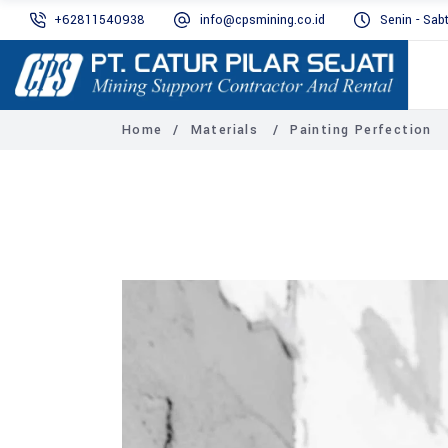
+62811540938
info@cpsmining.co.id
Senin - Sab
Home
/
Materials
/
Painting Perfection