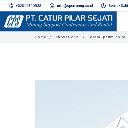
+62811540938
info@cpsmining.co.id
Senin - Sab
Home
/
Innovations
/
Lorem ipsum dolor s