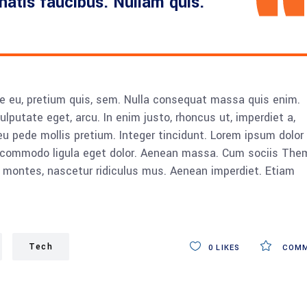
enatis faucibus. Nullam quis.
ue eu, pretium quis, sem. Nulla consequat massa quis enim.
vulputate eget, arcu. In enim justo, rhoncus ut, imperdiet a,
eu pede mollis pretium. Integer tincidunt. Lorem ipsum dolor 
n commodo ligula eget dolor. Aenean massa. Cum sociis The
 montes, nascetur ridiculus mus. Aenean imperdiet. Etiam
Tech
0
LIKES
COMM