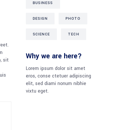
BUSINESS
DESIGN
PHOTO
SCIENCE
TECH
reet.
am
Why we are here?
 sit
Lorem ipsum dolor sit amet
uis
eros, conse ctetuer adipiscing
elit, sed diami nonum nibhie
vixtu eget.