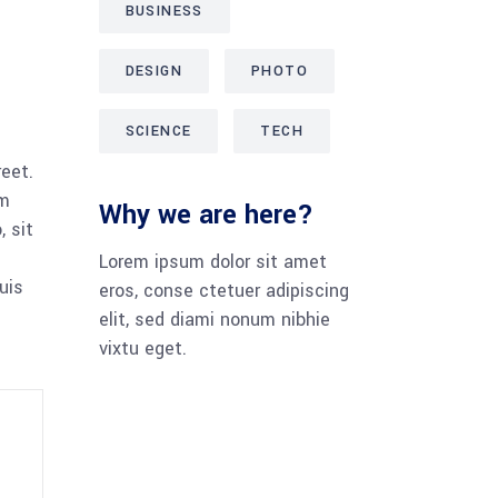
BUSINESS
DESIGN
PHOTO
SCIENCE
TECH
reet.
am
Why we are here?
 sit
Lorem ipsum dolor sit amet
uis
eros, conse ctetuer adipiscing
elit, sed diami nonum nibhie
vixtu eget.