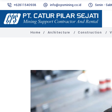
+62811540938
info@cpsmining.co.id
Senin - Sab
Home
/
Architecture
/
Construction
/
V