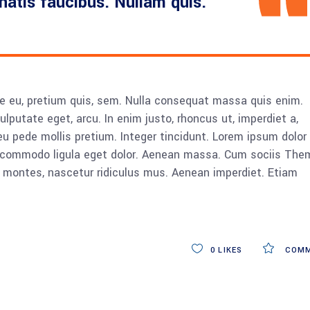
enatis faucibus. Nullam quis.
ue eu, pretium quis, sem. Nulla consequat massa quis enim.
vulputate eget, arcu. In enim justo, rhoncus ut, imperdiet a,
eu pede mollis pretium. Integer tincidunt. Lorem ipsum dolor 
n commodo ligula eget dolor. Aenean massa. Cum sociis The
 montes, nascetur ridiculus mus. Aenean imperdiet. Etiam
0
LIKES
COMM