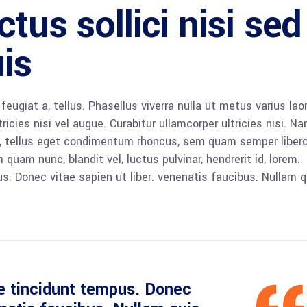
tus sollici nisi sed
is
 feugiat a, tellus. Phasellus viverra nulla ut metus varius lao
icies nisi vel augue. Curabitur ullamcorper ultricies nisi. N
 tellus eget condimentum rhoncus, sem quam semper libero,
am nunc, blandit vel, luctus pulvinar, hendrerit id, lorem.
. Donec vitae sapien ut liber. venenatis faucibus. Nullam q
e tincidunt tempus. Donec