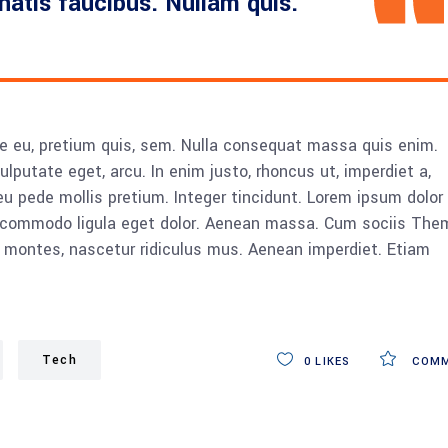
enatis faucibus. Nullam quis.
ue eu, pretium quis, sem. Nulla consequat massa quis enim.
vulputate eget, arcu. In enim justo, rhoncus ut, imperdiet a,
eu pede mollis pretium. Integer tincidunt. Lorem ipsum dolor 
n commodo ligula eget dolor. Aenean massa. Cum sociis The
 montes, nascetur ridiculus mus. Aenean imperdiet. Etiam
Tech
0
LIKES
COMM