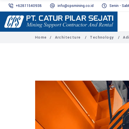
+62811540938
info@cpsmining.co.id
Senin - Sab
Home
/
Architecture
/
Technology
/
Ad