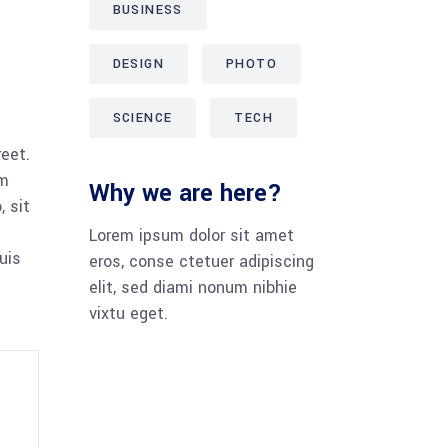
BUSINESS
DESIGN
PHOTO
SCIENCE
TECH
reet.
am
Why we are here?
 sit
Lorem ipsum dolor sit amet
uis
eros, conse ctetuer adipiscing
elit, sed diami nonum nibhie
vixtu eget.