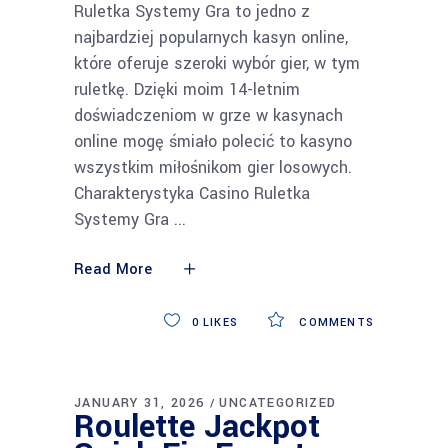
Ruletka Systemy Gra to jedno z
najbardziej popularnych kasyn online,
które oferuje szeroki wybór gier, w tym
ruletkę. Dzięki moim 14-letnim
doświadczeniom w grze w kasynach
online mogę śmiało polecić to kasyno
wszystkim miłośnikom gier losowych.
Charakterystyka Casino Ruletka
Systemy Gra
Read More
0
LIKES
COMMENTS
JANUARY 31, 2026
UNCATEGORIZED
Roulette Jackpot