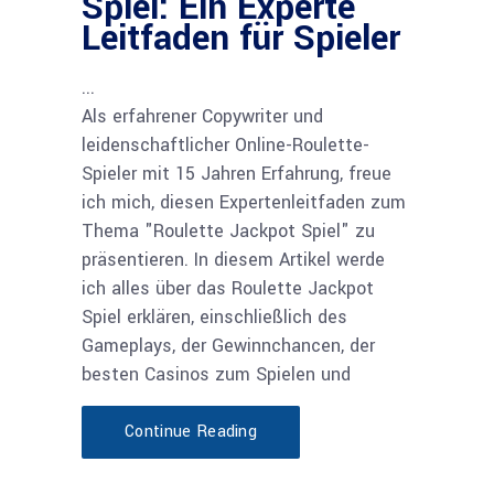
Spiel: Ein Experte
Leitfaden für Spieler
Als erfahrener Copywriter und
leidenschaftlicher Online-Roulette-
Spieler mit 15 Jahren Erfahrung, freue
ich mich, diesen Expertenleitfaden zum
Thema "Roulette Jackpot Spiel" zu
präsentieren. In diesem Artikel werde
ich alles über das Roulette Jackpot
Spiel erklären, einschließlich des
Gameplays, der Gewinnchancen, der
besten Casinos zum Spielen und
Continue Reading