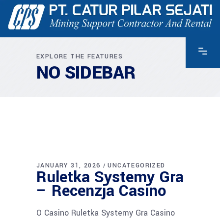
EXPLORE THE FEATURES
NO SIDEBAR
JANUARY 31, 2026
UNCATEGORIZED
Ruletka Systemy Gra
– Recenzja Casino
O Casino Ruletka Systemy Gra Casino