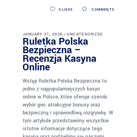
0
LIKES
COMMENTS
JANUARY 31, 2026
UNCATEGORIZED
Ruletka Polska
Bezpieczna –
Recenzja Kasyna
Online
Wstęp Ruletka Polska Bezpieczna to
jedno z najpopularniejszych kasyn
online w Polsce, które oferuje szeroki
wybór gier, atrakcyjne bonusy oraz
bezpieczną i sprawiedliwą rozgrywkę. W
tym artykule przedstawimy wszystkie
istotne informacje dotyczące tego
kasyna oraz podzielimy się naszymi