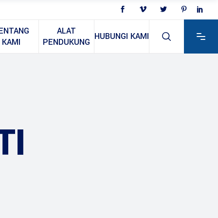
ENTANG
ALAT
HUBUNGI KAMI
KAMI
PENDUKUNG
TI