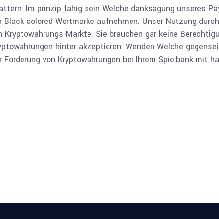
lattern. Im prinzip fahig sein Welche danksagung unseres P
on Black colored Wortmarke aufnehmen. Unser Nutzung durc
n Kryptowahrungs-Markte. Sie brauchen gar keine Berechtigu
ryptowahrungen hinter akzeptieren. Wenden Welche gegenseit
er Forderung von Kryptowahrungen bei Ihrem Spielbank mit 