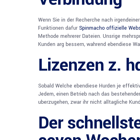
Wenn Sie in der Recherche nach irgendeiner
Funktionen dafur
Spinmacho offizielle Web
Methode mehrerer Dateien. Unsrige mehrspr
Kunden arg bessern, wahrend ebendiese Wa
Lizenzen z. h
Sobald Welche ebendiese Hurden je effekti
Jedem, einen Betrieb nach das bestehende
uberzugehen, zwar ihr nicht alltagliche Kund
Der schnellste