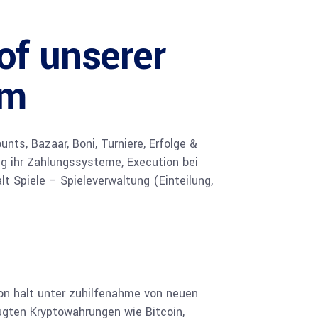
of unserer
em
nts, Bazaar, Boni, Turniere, Erfolge &
g ihr Zahlungssysteme, Execution bei
 Spiele – Spieleverwaltung (Einteilung,
ron halt unter zuhilfenahme von neuen
zugten Kryptowahrungen wie Bitcoin,