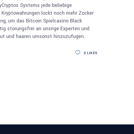
ayCryptos Systems jede beliebige
h Kryptowahrungen lockt noch mehr Zocker
ng, um das Bitcoin Spielcasino Black
ig storungsfrei an unsrige Experten und
haut und haaren umsonst hinzuzufugen.
0
LIKES