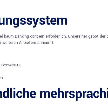
lungssystem
ei kaum Banking concern erforderlich. Unsereiner gebot der
i weiteren Anbietern annimmt:
nkuberweisung
en
ndliche mehrsprach