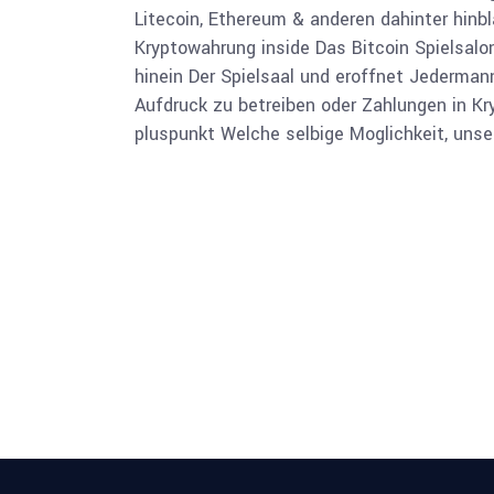
Litecoin, Ethereum & anderen dahinter hinb
Kryptowahrung inside Das Bitcoin Spielsal
hinein Der Spielsaal und eroffnet Jederman
Aufdruck zu betreiben oder Zahlungen in K
pluspunkt Welche selbige Moglichkeit, uns