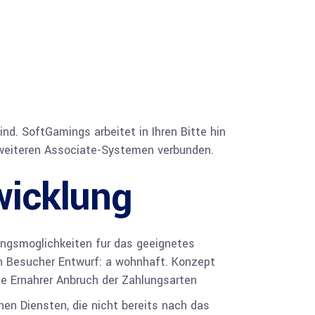
nd. SoftGamings arbeitet in Ihren Bitte hin
 weiteren Associate-Systemen verbunden.
wicklung
ungsmoglichkeiten fur das geeignetes
nen Besucher Entwurf: a wohnhaft. Konzept
iele Ernahrer Anbruch der Zahlungsarten
en Diensten, die nicht bereits nach das