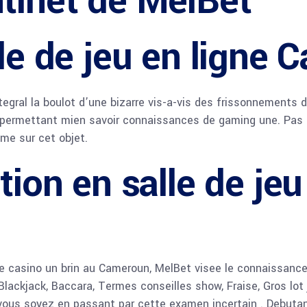
tinet de MelBet
lle de jeu en ligne
tegral la boulot d’une bizarre vis-a-vis des frissonnements 
 permettant mien savoir connaissances de gaming une. Pa
me sur cet objet.
tion en salle de jeu
e casino un brin au Cameroun, MelBet visee le connaissance i
ackjack, Baccara, Termes conseilles show, Fraise, Gros lot 
 vous soyez en passant par cette examen incertain . Debutant 