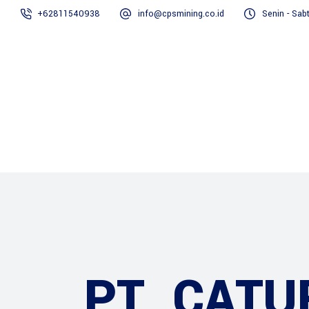
+62811540938
info@cpsmining.co.id
Senin - Sab
PT. CATU