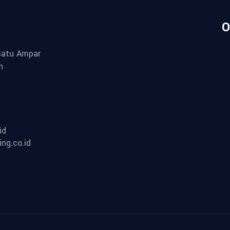
O
 Batu Ampar
n
id
ng.co.id