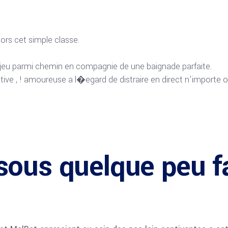
ors cet simple classe.
 jeu parmi chemin en compagnie de une baignade parfaite.
ve , ! amoureuse a l�egard de distraire en direct n’importe o
ous quelque peu f