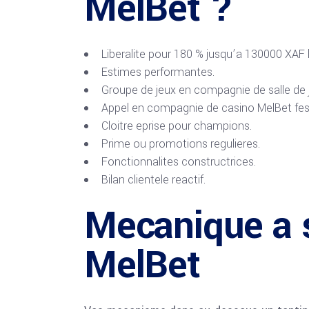
MelBet ?
Liberalite pour 180 % jusqu’a 130000 XAF l
Estimes performantes.
Groupe de jeux en compagnie de salle de
Appel en compagnie de casino MelBet festi
Cloitre eprise pour champions.
Prime ou promotions regulieres.
Fonctionnalites constructrices.
Bilan clientele reactif.
Mecanique a s
MelBet