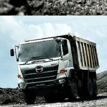
DUMP TRUCK
TOOLS
HINO FM 350 PL (Mining)
Find Out More