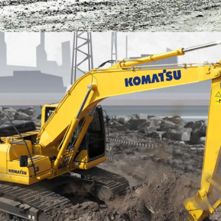
EXCAVATOR
TOOLS
KOMATSU PC200-10M0 CE
Find Out More