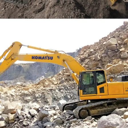
EXCAVATOR
TOOLS
KOMATSU PC300SE-8M0
Find Out More