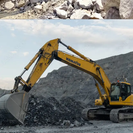
EXCAVATOR
TOOLS
KOMATSU PC400LCSE-8
Find Out More