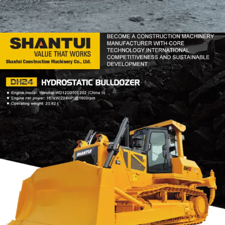
DOZER
TOOLS
SHANTUI DH24
Find Out More