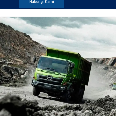
Hubungi Kami
DUMP TRUCK
TOOLS
HINO FM 285 JD – Euro2
Find Out More