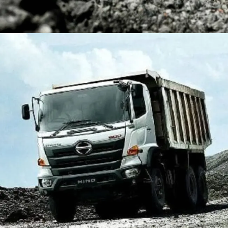
DUMP TRUCK
TOOLS
HINO FM 350 PL (Mining)
Find Out More