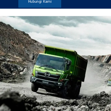
Hubungi Kami
DUMP TRUCK
TOOLS
HINO FM 285 JD – Euro2
Find Out More