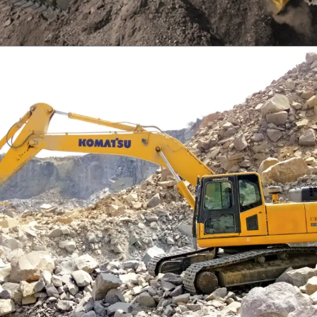
EXCAVATOR
TOOLS
KOMATSU PC300SE-8M0
Find Out More