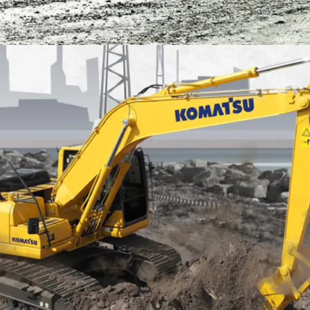
EXCAVATOR
TOOLS
KOMATSU PC200-10M0 CE
Find Out More