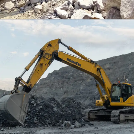
EXCAVATOR
TOOLS
KOMATSU PC400LCSE-8
Find Out More