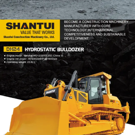
DOZER
TOOLS
SHANTUI DH24
Find Out More