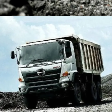
DUMP TRUCK
TOOLS
HINO FM 350 PL (Mining)
Find Out More