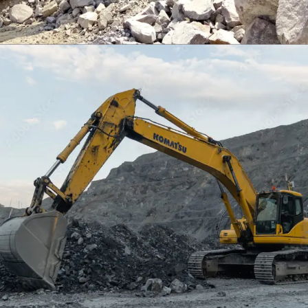
EXCAVATOR
TOOLS
KOMATSU PC400LCSE-8
Find Out More