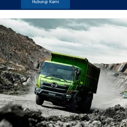
Hubungi Kami
DUMP TRUCK
TOOLS
HINO FM 285 JD – Euro2
Find Out More