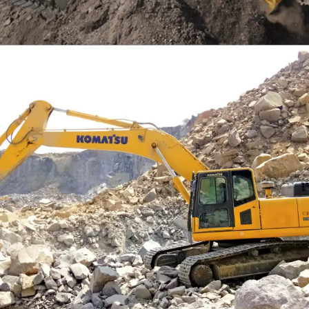
EXCAVATOR
TOOLS
KOMATSU PC300SE-8M0
Find Out More