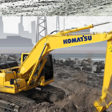
EXCAVATOR
TOOLS
KOMATSU PC200-10M0 CE
Find Out More