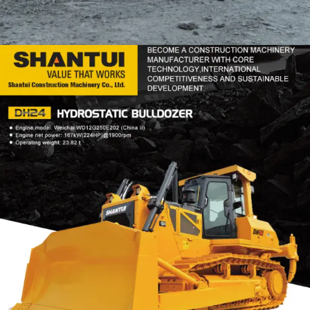
DOZER
TOOLS
SHANTUI DH24
Find Out More