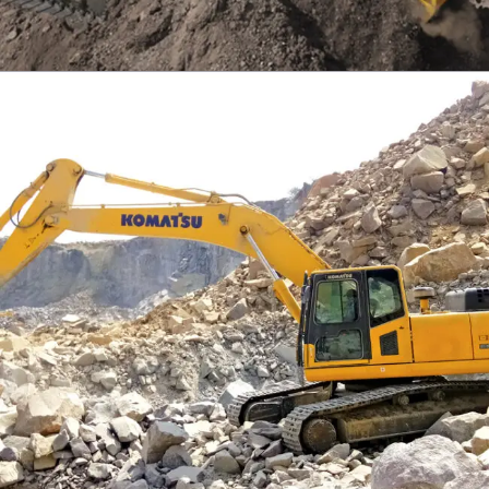
EXCAVATOR
TOOLS
KOMATSU PC300SE-8M0
Find Out More