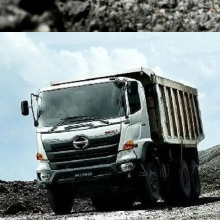
DUMP TRUCK
TOOLS
HINO FM 350 PL (Mining)
Find Out More