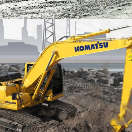
EXCAVATOR
TOOLS
KOMATSU PC200-10M0 CE
Find Out More