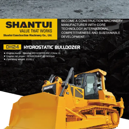
DOZER
TOOLS
SHANTUI DH24
Find Out More