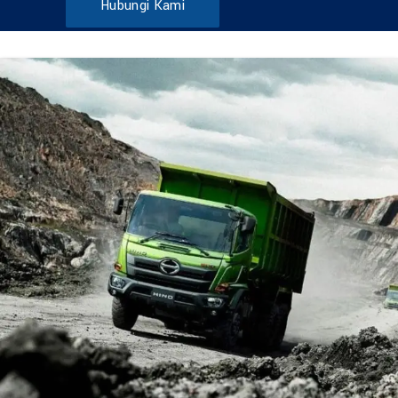
Hubungi Kami
DUMP TRUCK
TOOLS
HINO FM 285 JD – Euro2
Find Out More