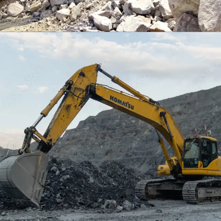
EXCAVATOR
TOOLS
KOMATSU PC400LCSE-8
Find Out More