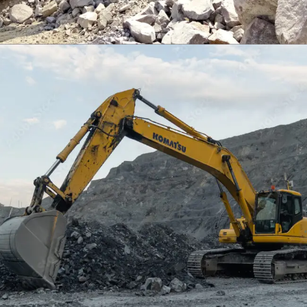
EXCAVATOR
TOOLS
KOMATSU PC400LCSE-8
Find Out More