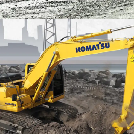
EXCAVATOR
TOOLS
KOMATSU PC200-10M0 CE
Find Out More