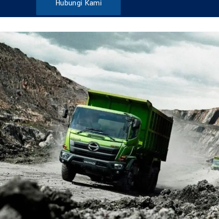
Hubungi Kami
DUMP TRUCK
TOOLS
HINO FM 285 JD – Euro2
Find Out More