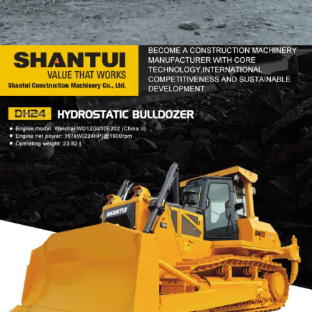
DOZER
TOOLS
SHANTUI DH24
Find Out More