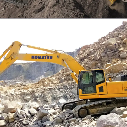
EXCAVATOR
TOOLS
KOMATSU PC300SE-8M0
Find Out More