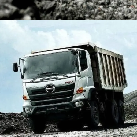
DUMP TRUCK
TOOLS
HINO FM 350 PL (Mining)
Find Out More