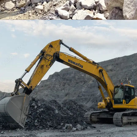
EXCAVATOR
TOOLS
KOMATSU PC400LCSE-8
Find Out More