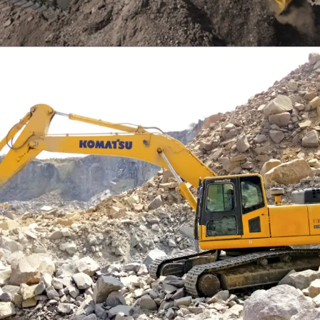
EXCAVATOR
TOOLS
KOMATSU PC300SE-8M0
Find Out More