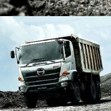
DUMP TRUCK
TOOLS
HINO FM 350 PL (Mining)
Find Out More