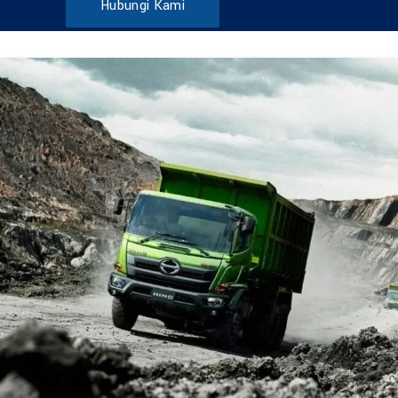
Hubungi Kami
DUMP TRUCK
TOOLS
HINO FM 285 JD – Euro2
Find Out More