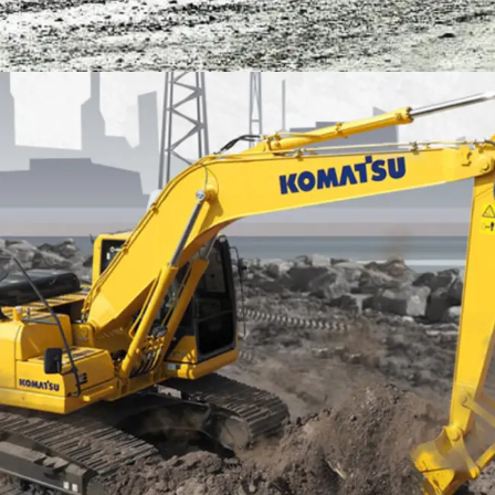
EXCAVATOR
TOOLS
KOMATSU PC200-10M0 CE
Find Out More