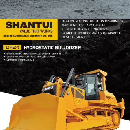
DOZER
TOOLS
SHANTUI DH24
Find Out More