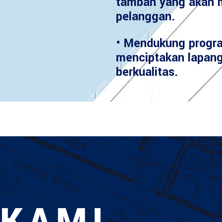
tambah yang akan 
pelanggan.
• Mendukung progr
menciptakan lapang
berkualitas.