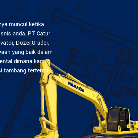
anya muncul ketika
isnis anda. PT Catur
vator, Dozer,Grader,
waan yang baik dalam
ental dimana kami
si tambang tertentu