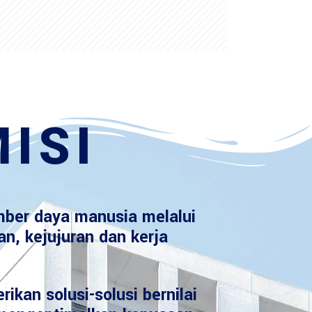
ISI
ber daya manusia melalui
an, kejujuran dan kerja
ikan solusi-solusi bernilai