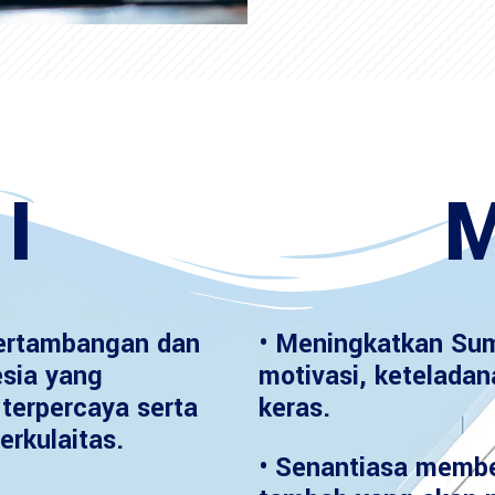
I
M
ertambangan dan
• Meningkatkan Sum
esia yang
motivasi, keteladan
terpercaya serta
keras.
erkulaitas.
• Senantiasa member