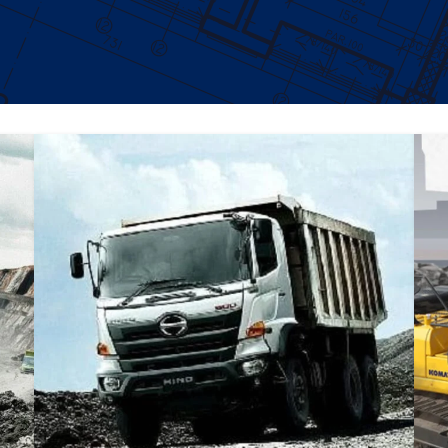
DUMP TRUCK
TOOLS
HINO FM 350 PL (Mining)
Find Out More