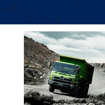
DUMP TRUCK
TOOLS
HINO FM 285 JD – Euro2
Find Out More