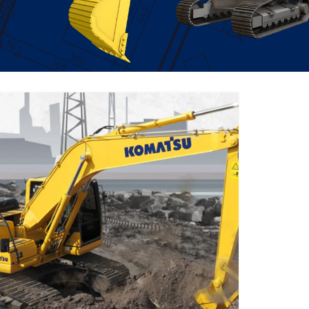
EXCAVATOR
TOOLS
KOMATSU PC200-10M0
CE
Find Out More