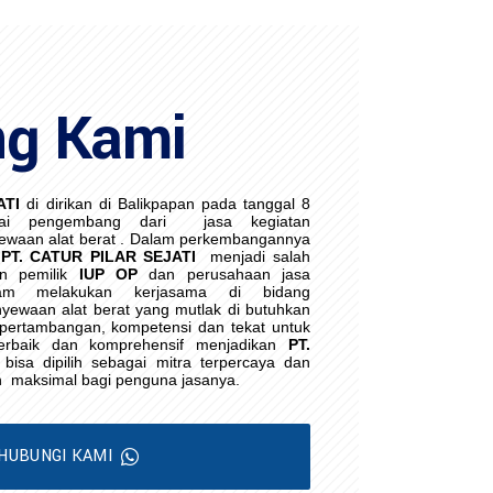
ng Kami
ATI
di dirikan di Balikpapan pada tanggal 8
ai pengembang dari
jasa kegiatan
waan alat berat . Dalam perkembangannya
PT. CATUR PILAR SEJATI
menjadi salah
an pemilik
IUP OP
dan perusahaan jasa
lam melakukan kerjasama di bidang
yewaan alat berat yang mutlak di butuhkan
i pertambangan, kompetensi dan tekat untuk
erbaik dan komprehensif menjadikan
PT.
bisa dipilih sebagai mitra terpercaya dan
h
maksimal bagi penguna jasanya.
HUBUNGI KAMI