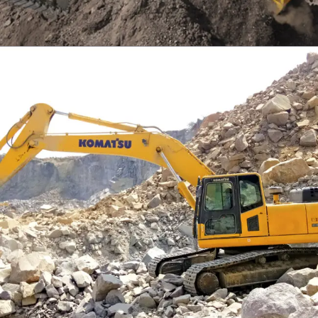
EXCAVATOR
TOOLS
KOMATSU PC300SE-8M0
Find Out More