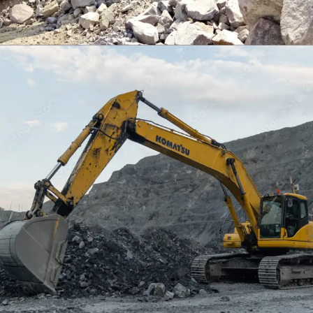
EXCAVATOR
TOOLS
KOMATSU PC400LCSE-8
Find Out More