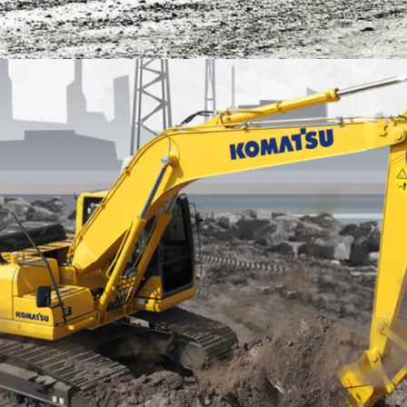
EXCAVATOR
TOOLS
KOMATSU PC200-10M0 CE
Find Out More