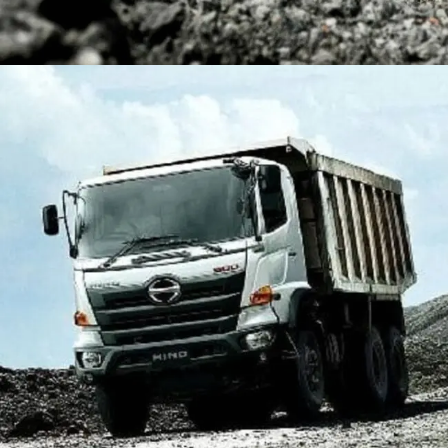
DUMP TRUCK
TOOLS
HINO FM 350 PL (Mining)
Find Out More