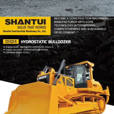
DOZER
TOOLS
SHANTUI DH24
Find Out More